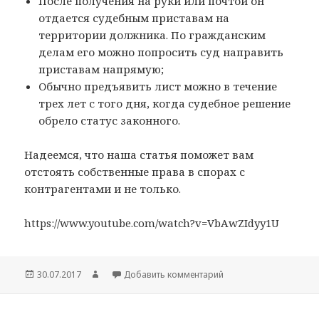
После получения на руки или почтой он
отдается судебным приставам на
территории должника. По гражданским
делам его можно попросить суд направить
приставам напрямую;
Обычно предъявить лист можно в течение
трех лет с того дня, когда судебное решение
обрело статус законного.
Надеемся, что наша статья поможет вам
отстоять собственные права в спорах с
контрагентами и не только.
https://www.youtube.com/watch?v=VbAwZIdyy1U
Опубликовано
Автор
к записи Срок действи
30.07.2017
Добавить комментарий