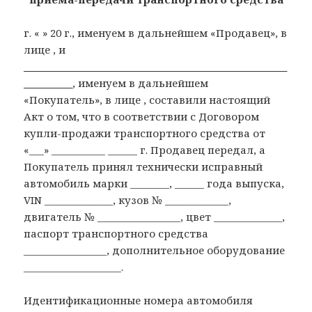
г. « » 20 г.
, именуем в дальнейшем «Продавец», в
лице , и
______________________________________________________
__________
, именуем в дальнейшем
«Покупатель», в лице , составили настоящий
Акт о том, что в соответствии с Договором
купли-продажи транспортного средства от
«___» ___________ ______ г. Продавец передал, а
Покупатель принял технически исправный
автомобиль марки ________, ______ года выпуска,
VIN ______________, кузов № _____________,
двигатель № _________________, цвет ______________,
паспорт транспортного средства
_________________, дополнительное оборудование
____________________.
Идентификационные номера автомобиля