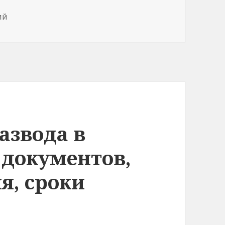
к записи Оформление наследства на квартиру после 
ий
азвода в
 документов,
я, сроки