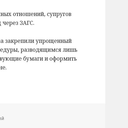
ных отношений, супругов
 через ЗАГС.
ва закрепили упрощенный
цедуры, разводящимся лишь
твующие бумаги и оформить
не.
к записи Что нужно для развода в ЗАГСе: перечень д
ий