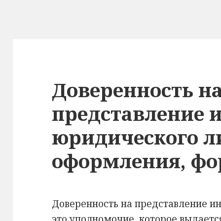
Доверенность н
представление 
юридического л
оформления, ф
Доверенность на представление ин
это уполномочие, которое выдает