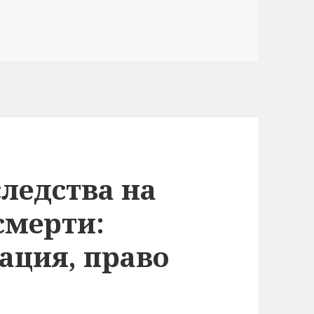
иси Доверенность на представление интересов юридич
ледства на
смерти:
ация, право