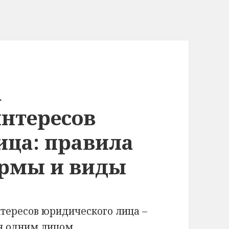
а
интересов
ица: правила
ормы и виды
тересов юридического лица –
ся одним лицом